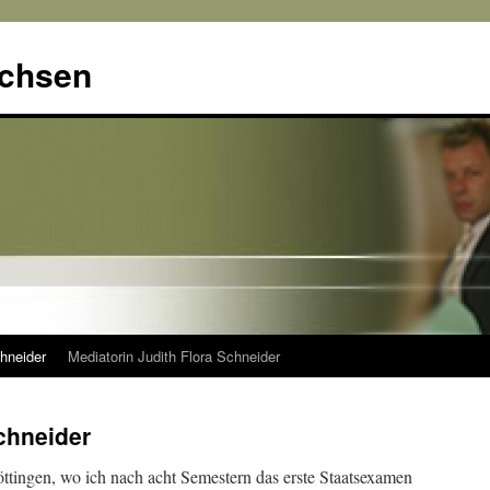
achsen
hneider
Mediatorin Judith Flora Schneider
chneider
öttingen, wo ich nach acht Semestern das erste Staatsexamen