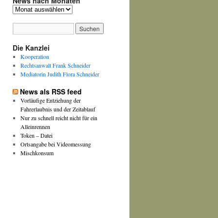
News nach Monaten
News
nach
Monaten
Die Kanzlei
Kooperation
Rechtsanwalt Frank Schneider
Mediatorin Judith Flora Schneider
News als RSS feed
Vorläufige Entziehung der
Fahrerlaubnis und der Zeitablauf
Nur zu schnell reicht nicht für ein
Alleinrennen
Token – Datei
Ortsangabe bei Videomessung
Mischkonsum