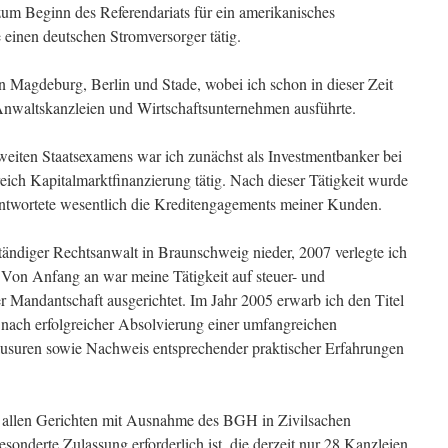
zum Beginn des Referendariats für ein amerikanisches
einen deutschen Stromversorger tätig.
in Magdeburg, Berlin und Stade, wobei ich schon in dieser Zeit
Anwaltskanzleien und Wirtschaftsunternehmen ausführte.
eiten Staatsexamens war ich zunächst als Investmentbanker bei
ich Kapitalmarktfinanzierung tätig. Nach dieser Tätigkeit wurde
ntwortete wesentlich die Kreditengagements meiner Kunden.
ständiger Rechtsanwalt in Braunschweig nieder, 2007 verlegte ich
Von Anfang an war meine Tätigkeit auf steuer- und
r Mandantschaft ausgerichtet. Im Jahr 2005 erwarb ich den Titel
t nach erfolgreicher Absolvierung einer umfangreichen
ausuren sowie Nachweis entsprechender praktischer Erfahrungen
or allen Gerichten mit Ausnahme des BGH in Zivilsachen
esonderte Zulassung erforderlich ist, die derzeit nur 28 Kanzleien