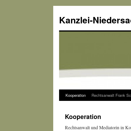
Kanzlei-Nieders
Kooperation
Rechtsanwalt Frank Sc
Zum
Inhalt
Kooperation
springen
Rechtsanwalt und Mediatorin in Ko