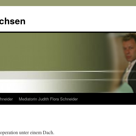
achsen
hneider
Mediatorin Judith Flora Schneider
operation unter einem Dach.