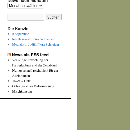
News nach Monaten
News
nach
Monaten
Die Kanzlei
Kooperation
Rechtsanwalt Frank Schneider
Mediatorin Judith Flora Schneider
News als RSS feed
Vorläufige Entziehung der
Fahrerlaubnis und der Zeitablauf
Nur zu schnell reicht nicht für ein
Alleinrennen
Token – Datei
Ortsangabe bei Videomessung
Mischkonsum