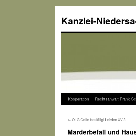
Kanzlei-Nieders
Kooperation
Rechtsanwalt Frank Sc
Zum
Inhalt
←
OLG Celle bestätigt Leivtec XV 3
springen
Marderbefall und Hau