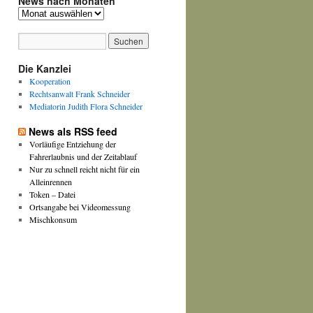
News nach Monaten
News
nach
Monaten
Die Kanzlei
Kooperation
Rechtsanwalt Frank Schneider
Mediatorin Judith Flora Schneider
News als RSS feed
Vorläufige Entziehung der
Fahrerlaubnis und der Zeitablauf
Nur zu schnell reicht nicht für ein
Alleinrennen
Token – Datei
Ortsangabe bei Videomessung
Mischkonsum