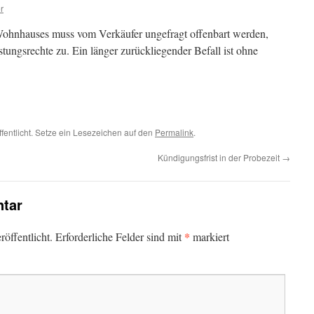
r
 Wohnhauses muss vom Verkäufer ungefragt offenbart werden,
ungsrechte zu. Ein länger zurückliegender Befall ist ohne
fentlicht. Setze ein Lesezeichen auf den
Permalink
.
Kündigungsfrist in der Probezeit
→
tar
*
öffentlicht.
Erforderliche Felder sind mit
markiert