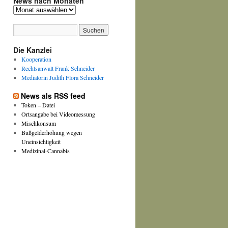
News nach Monaten
News
nach
Monaten
Die Kanzlei
Kooperation
Rechtsanwalt Frank Schneider
Mediatorin Judith Flora Schneider
News als RSS feed
Token – Datei
Ortsangabe bei Videomessung
Mischkonsum
Bußgelderhöhung wegen
Uneinsichtigkeit
Medizinal-Cannabis