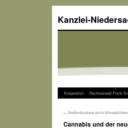
Kanzlei-Nieders
Kooperation
Rechtsanwalt Frank Sc
Zum
Inhalt
←
Straßenblockade durch Klimaaktiviste
springen
Cannabis und der neue