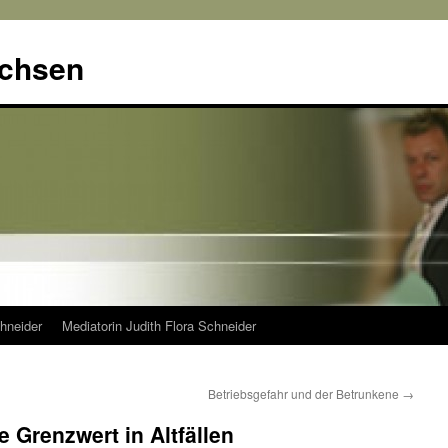
achsen
hneider
Mediatorin Judith Flora Schneider
n
Betriebsgefahr und der Betrunkene
→
 Grenzwert in Altfällen