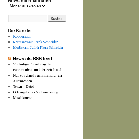
News nach Monaten
News
nach
Monaten
Die Kanzlei
Kooperation
Rechtsanwalt Frank Schneider
Mediatorin Judith Flora Schneider
News als RSS feed
Vorläufige Entziehung der
Fahrerlaubnis und der Zeitablauf
Nur zu schnell reicht nicht für ein
Alleinrennen
Token – Datei
Ortsangabe bei Videomessung
Mischkonsum