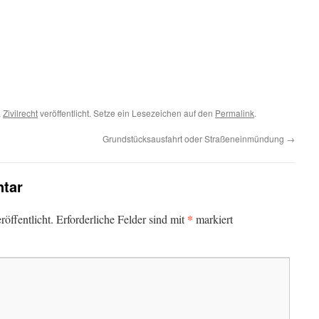
,
Zivilrecht
veröffentlicht. Setze ein Lesezeichen auf den
Permalink
.
Grundstücksausfahrt oder Straßeneinmündung
→
tar
*
öffentlicht.
Erforderliche Felder sind mit
markiert