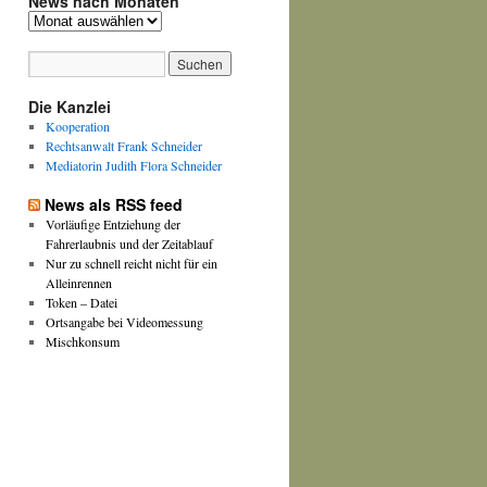
News nach Monaten
News
nach
Monaten
Die Kanzlei
Kooperation
Rechtsanwalt Frank Schneider
Mediatorin Judith Flora Schneider
News als RSS feed
Vorläufige Entziehung der
Fahrerlaubnis und der Zeitablauf
Nur zu schnell reicht nicht für ein
Alleinrennen
Token – Datei
Ortsangabe bei Videomessung
Mischkonsum