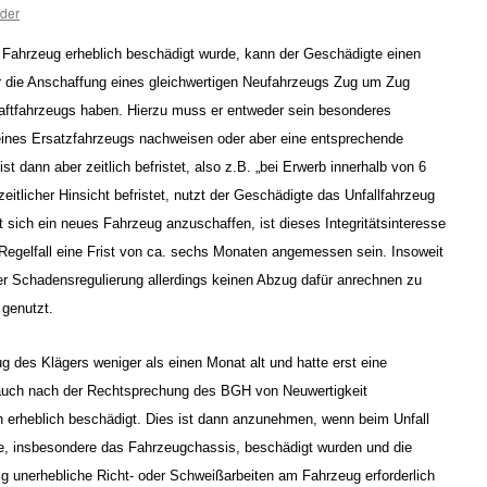
ider
 Fahrzeug erheblich beschädigt wurde, kann der Geschädigte einen
r die Anschaffung eines gleichwertigen Neufahrzeugs Zug um Zug
aftfahrzeugs haben. Hierzu muss er entweder sein besonderes
 eines Ersatzfahrzeugs nachweisen oder aber eine entsprechende
st dann aber zeitlich befristet, also z.B. „bei Erwerb innerhalb von 6
zeitlicher Hinsicht befristet, nutzt der Geschädigte das Unfallfahrzeug
t sich ein neues Fahrzeug anzuschaffen, ist dieses Integritätsinteresse
m Regelfall eine Frist von ca. sechs Monaten angemessen sein. Insoweit
der Schadensregulierung allerdings keinen Abzug dafür anrechnen zu
 genutzt.
 des Klägers weniger als einen Monat alt und hatte erst eine
t auch nach der Rechtsprechung des BGH von Neuwertigkeit
erheblich beschädigt. Dies ist dann anzunehmen, wenn beim Unfall
ile, insbesondere das Fahrzeugchassis, beschädigt wurden und die
ig unerhebliche Richt- oder Schweißarbeiten am Fahrzeug erforderlich