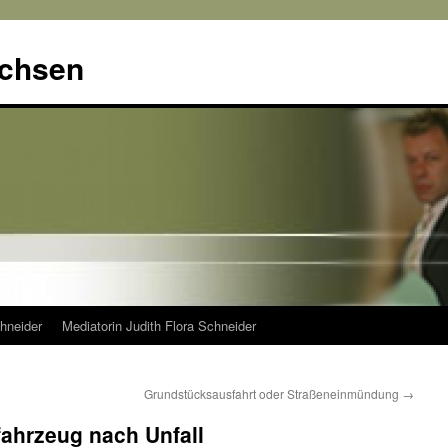
achsen
hneider
Mediatorin Judith Flora Schneider
Grundstücksausfahrt oder Straßeneinmündung
→
ahrzeug nach Unfall