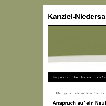
Kanzlei-Nieders
Kooperation
Rechtsanwalt Frank Sc
Zum
Inhalt
←
Die sogenannte legendierte Kontrolle
springen
Anspruch auf ein Neuf