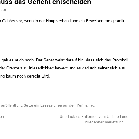
uss das Gericht entscheiden
ider
en Gehörs vor, wenn in der Hauptverhandlung ein Beweisantrag gestellt
.
 gab es auch noch. Der Senat weist darauf hin, dass sich das Protokoll
der Grenze zur Unleserlichkeit bewegt und es dadurch seiner sich aus
ng kaum noch gerecht wird.
veröffentlicht. Setze ein Lesezeichen auf den
Permalink
.
den
Unerlaubtes Entfernen vom Unfallort und
Obliegenheitsverletzung
→