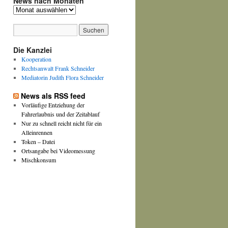
News nach Monaten
News
nach
Monaten
Die Kanzlei
Kooperation
Rechtsanwalt Frank Schneider
Mediatorin Judith Flora Schneider
News als RSS feed
Vorläufige Entziehung der
Fahrerlaubnis und der Zeitablauf
Nur zu schnell reicht nicht für ein
Alleinrennen
Token – Datei
Ortsangabe bei Videomessung
Mischkonsum