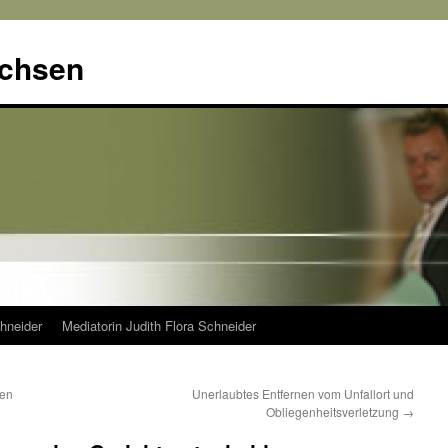
achsen
hneider
Mediatorin Judith Flora Schneider
den
Unerlaubtes Entfernen vom Unfallort und
Obliegenheitsverletzung
→