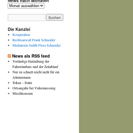
News nach Monaten
News
nach
Monaten
Die Kanzlei
Kooperation
Rechtsanwalt Frank Schneider
Mediatorin Judith Flora Schneider
News als RSS feed
Vorläufige Entziehung der
Fahrerlaubnis und der Zeitablauf
Nur zu schnell reicht nicht für ein
Alleinrennen
Token – Datei
Ortsangabe bei Videomessung
Mischkonsum