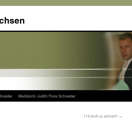
achsen
hneider
Mediatorin Judith Flora Schneider
115 km/h zu schnell?
→