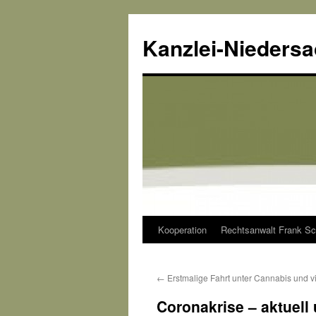
Kanzlei-Nieders
Kooperation
Rechtsanwalt Frank Sc
Zum
Inhalt
←
Erstmalige Fahrt unter Cannabis und vi
springen
Coronakrise – aktuell