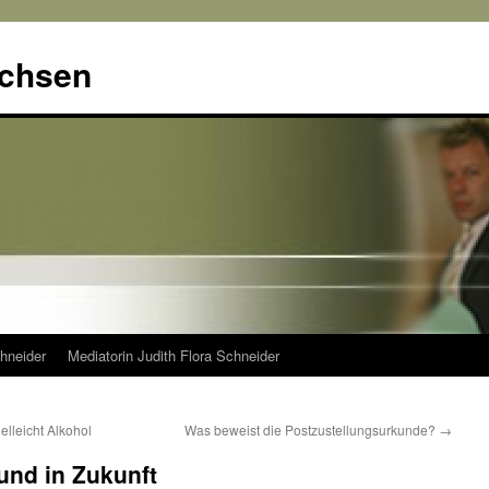
achsen
hneider
Mediatorin Judith Flora Schneider
elleicht Alkohol
Was beweist die Postzustellungsurkunde?
→
 und in Zukunft