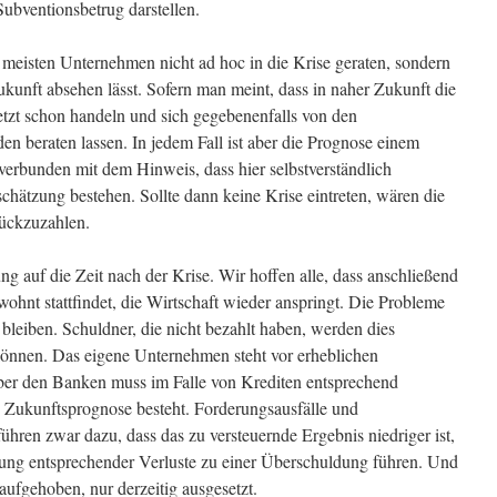
ubventionsbetrug darstellen.
ie meisten Unternehmen nicht ad hoc in die Krise geraten, sondern
Zukunft absehen lässt. Sofern man meint, dass in naher Zukunft die
etzt schon handeln und sich gegebenenfalls von den
n beraten lassen. In jedem Fall ist aber die Prognose einem
erbunden mit dem Hinweis, dass hier selbstverständlich
chätzung bestehen. Sollte dann keine Krise eintreten, wären die
rückzuzahlen.
ng auf die Zeit nach der Krise. Wir hoffen alle, dass anschließend
ohnt stattfindet, die Wirtschaft wieder anspringt. Die Probleme
bleiben. Schuldner, die nicht bezahlt haben, werden dies
 können. Das eigene Unternehmen steht vor erheblichen
ber den Banken muss im Falle von Krediten entsprechend
ve Zukunftsprognose besteht. Forderungsausfälle und
hren zwar dazu, dass das zu versteuernde Ergebnis niedriger ist,
hung entsprechender Verluste zu einer Überschuldung führen. Und
 aufgehoben, nur derzeitig ausgesetzt.