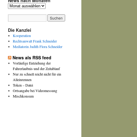
News nach Monaten
News
nach
Monaten
Die Kanzlei
Kooperation
Rechtsanwalt Frank Schneider
Mediatorin Judith Flora Schneider
News als RSS feed
Vorläufige Entziehung der
Fahrerlaubnis und der Zeitablauf
Nur zu schnell reicht nicht für ein
Alleinrennen
Token – Datei
Ortsangabe bei Videomessung
Mischkonsum