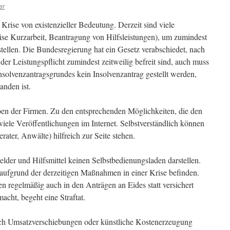
er
 Krise von existenzieller Bedeutung. Derzeit sind viele
se Kurzarbeit, Beantragung von Hilfsleistungen), um zumindest
stellen. Die Bundesregierung hat ein Gesetz verabschiedet, nach
der Leistungspflicht zumindest zeitweilig befreit sind, auch muss
 Insolvenzantragsgrundes kein Insolvenzantrag gestellt werden,
anden ist.
ben der Firmen. Zu den entsprechenden Möglichkeiten, die den
iele Veröffentlichungen im Internet. Selbstverständlich können
ater, Anwälte) hilfreich zur Seite stehen.
gelder und Hilfsmittel keinen Selbstbedienungsladen darstellen.
ufgrund der derzeitigen Maßnahmen in einer Krise befinden.
regelmäßig auch in den Anträgen an Eides statt versichert
cht, begeht eine Straftat.
durch Umsatzverschiebungen oder künstliche Kostenerzeugung