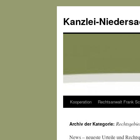
Kanzlei-Nieders
Kooperation
Rechtsanwalt Frank Sc
Zum
Inhalt
Rechtsgebie
Archiv der Kategorie:
springen
News – neueste Urteile und Recht