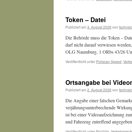
Token – Datei
Publiziert am
3. August 2026
von
fschnei
Die Behörde muss die Token – Date
darf nicht darauf verwiesen werden,
OLG Naumburg, 1 ORbs 43/26 Und 
Veröffentlicht unter
Poliscan Speed
,
Verke
Ortsangabe bei Vide
Publiziert am
2. August 2026
von
fschnei
Die Angabe einer falschen Gemarku
verjährungsunterbrechende Wirkung 
ist bei einer Videoaufzeichnung zum
und Fahrzeug zutreffend angegeb
Veröffentlicht unter
ProVida
,
Verkehrsrech