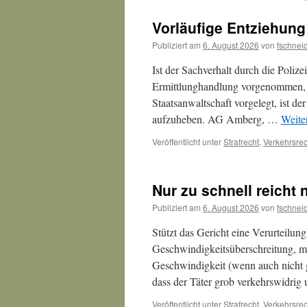
Vorläufige Entziehung
Publiziert am
6. August 2026
von
fschnei
Ist der Sachverhalt durch die Polize
Ermittlunghandlung vorgenommen, 
Staatsanwaltschaft vorgelegt, ist de
aufzuheben. AG Amberg, …
Weite
Veröffentlicht unter
Strafrecht
,
Verkehrsrec
Nur zu schnell reicht 
Publiziert am
6. August 2026
von
fschnei
Stützt das Gericht eine Verurteilun
Geschwindigkeitsüberschreitung, m
Geschwindigkeit (wenn auch nicht 
dass der Täter grob verkehrswidrig 
Veröffentlicht unter
Strafrecht
,
Verkehrsrec