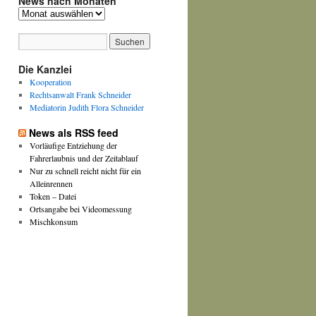
News nach Monaten
News
nach
Monaten
Die Kanzlei
Kooperation
Rechtsanwalt Frank Schneider
Mediatorin Judith Flora Schneider
News als RSS feed
Vorläufige Entziehung der
Fahrerlaubnis und der Zeitablauf
Nur zu schnell reicht nicht für ein
Alleinrennen
Token – Datei
Ortsangabe bei Videomessung
Mischkonsum