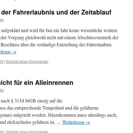
 der Fahrerlaubnis und der Zeitablauf
der
i aufgeklärt und wird für fast ein Jahr keine wesentliche weitere
der Vorgang gleichwohl nicht mit einem Abschlussvermerk der
r Beschluss über die vorläufige Entziehung der Fahrerlaubnis
rlesen
→
ht
|
Schreib einen Kommentar
nicht für ein Alleinrennen
der
g nach § 315d StGB einzig auf die
uss das entsprechende Tempolimit und die gefahrene
genau) mitgeteilt werden. Hinzukommen muss allerdings auch,
und rücksichtslos gefahren ist. …
Weiterlesen
→
ht
|
Schreib einen Kommentar