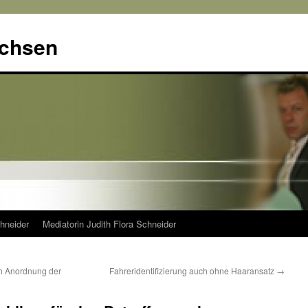
achsen
hneider
Mediatorin Judith Flora Schneider
h Anordnung der
Fahreridentifizierung auch ohne Haaransatz
→