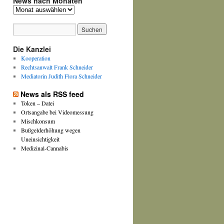
News nach Monaten
News
nach
Monaten
Die Kanzlei
Kooperation
Rechtsanwalt Frank Schneider
Mediatorin Judith Flora Schneider
News als RSS feed
Token – Datei
Ortsangabe bei Videomessung
Mischkonsum
Bußgelderhöhung wegen
Uneinsichtigkeit
Medizinal-Cannabis