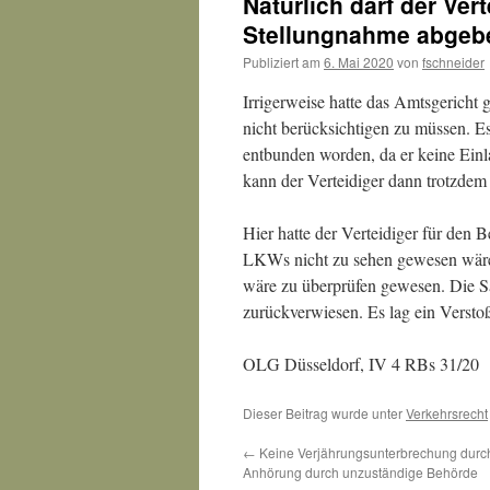
Natürlich darf der Ver
Stellungnahme abgeb
Publiziert am
6. Mai 2020
von
fschneider
Irrigerweise hatte das Amtsgericht 
nicht berücksichtigen zu müssen. E
entbunden worden, da er keine Einla
kann der Verteidiger dann trotzdem
Hier hatte der Verteidiger für den 
LKWs nicht zu sehen gewesen wäre. 
wäre zu überprüfen gewesen. Die S
zurückverwiesen. Es lag ein Verst
OLG Düsseldorf, IV 4 RBs 31/20
Dieser Beitrag wurde unter
Verkehrsrecht
←
Keine Verjährungsunterbrechung durc
Anhörung durch unzuständige Behörde