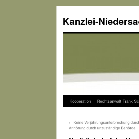
Kanzlei-Nieders
Kooperation
Rechtsanwalt Frank Sc
Zum
Inhalt
←
Keine Verjährungsunterbrechung durc
springen
Anhörung durch unzuständige Behörde