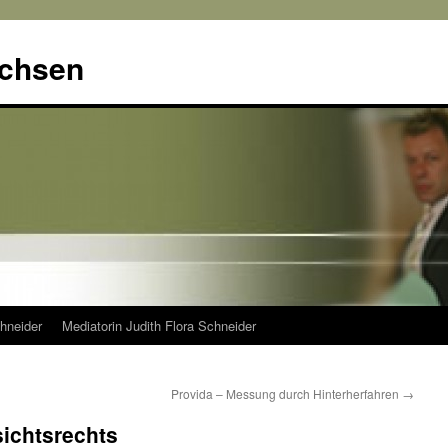
achsen
hneider
Mediatorin Judith Flora Schneider
Provida – Messung durch Hinterherfahren
→
ichtsrechts