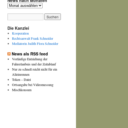
News nach Monaten
News
nach
Monaten
Die Kanzlei
Kooperation
Rechtsanwalt Frank Schneider
Mediatorin Judith Flora Schneider
News als RSS feed
Vorläufige Entziehung der
Fahrerlaubnis und der Zeitablauf
Nur zu schnell reicht nicht für ein
Alleinrennen
Token – Datei
Ortsangabe bei Videomessung
Mischkonsum