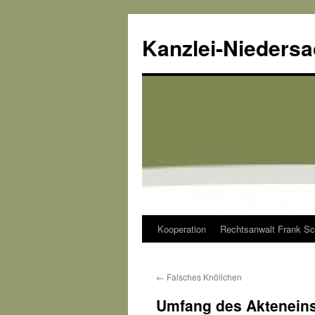
Kanzlei-Nieders
Kooperation
Rechtsanwalt Frank Sc
Zum
Inhalt
←
Falsches Knöllchen
springen
Umfang des Akteneins