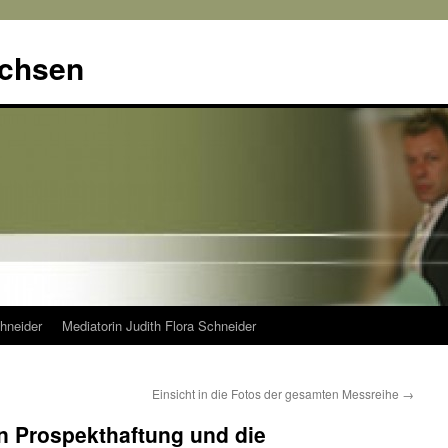
achsen
hneider
Mediatorin Judith Flora Schneider
Einsicht in die Fotos der gesamten Messreihe
→
 Prospekthaftung und die