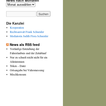
News nach Monaten
News
nach
Monaten
Die Kanzlei
Kooperation
Rechtsanwalt Frank Schneider
Mediatorin Judith Flora Schneider
News als RSS feed
Vorläufige Entziehung der
Fahrerlaubnis und der Zeitablauf
Nur zu schnell reicht nicht für ein
Alleinrennen
Token – Datei
Ortsangabe bei Videomessung
Mischkonsum