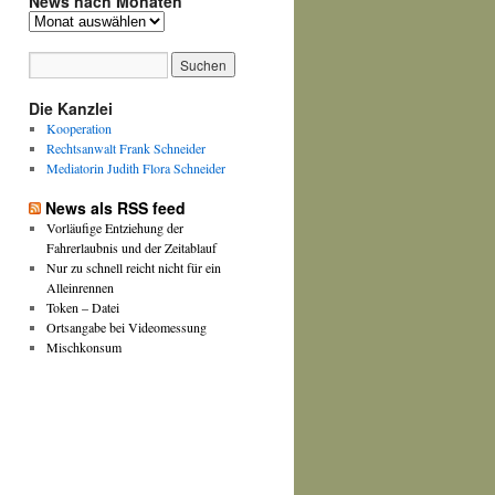
News nach Monaten
News
nach
Monaten
Die Kanzlei
Kooperation
Rechtsanwalt Frank Schneider
Mediatorin Judith Flora Schneider
News als RSS feed
Vorläufige Entziehung der
Fahrerlaubnis und der Zeitablauf
Nur zu schnell reicht nicht für ein
Alleinrennen
Token – Datei
Ortsangabe bei Videomessung
Mischkonsum