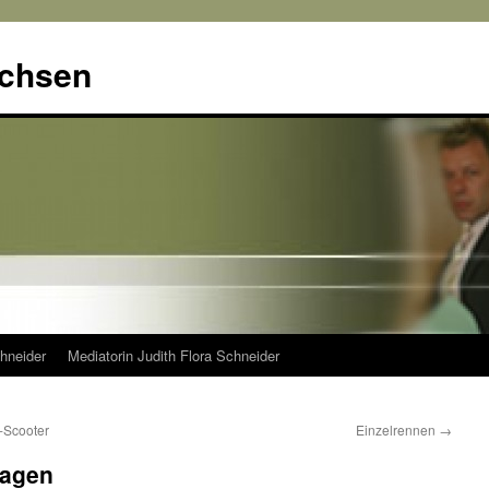
achsen
hneider
Mediatorin Judith Flora Schneider
-Scooter
Einzelrennen
→
lagen