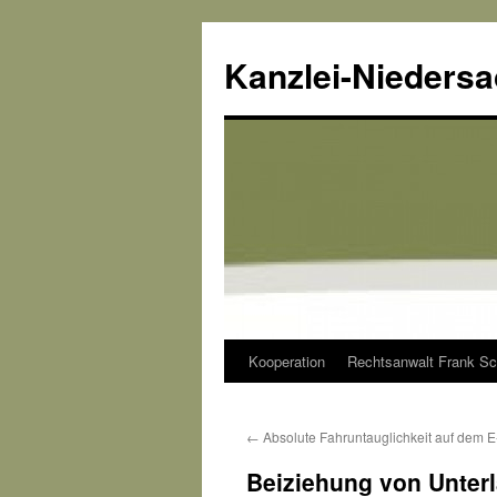
Kanzlei-Nieders
Kooperation
Rechtsanwalt Frank Sc
Zum
Inhalt
←
Absolute Fahruntauglichkeit auf dem E
springen
Beiziehung von Unter