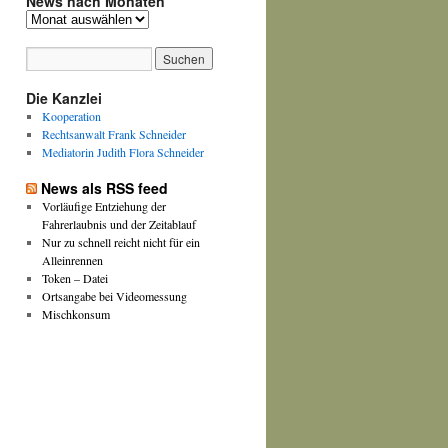
News nach Monaten
News
nach
Monaten
Die Kanzlei
Kooperation
Rechtsanwalt Frank Schneider
Mediatorin Judith Flora Schneider
News als RSS feed
Vorläufige Entziehung der
Fahrerlaubnis und der Zeitablauf
Nur zu schnell reicht nicht für ein
Alleinrennen
Token – Datei
Ortsangabe bei Videomessung
Mischkonsum