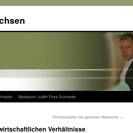
achsen
hneider
Mediatorin Judith Flora Schneider
Rohmessdaten der gesamten Messreihe
→
wirtschaftlichen Verhältnisse