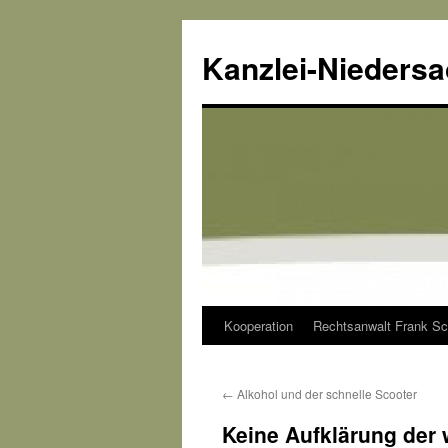
Kanzlei-Nieders
Kooperation
Rechtsanwalt Frank Sc
Zum
Inhalt
←
Alkohol und der schnelle Scooter
springen
Keine Aufklärung der 