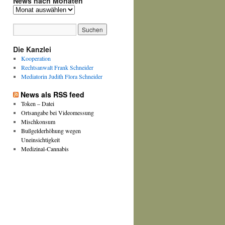
News nach Monaten
News
nach
Monaten
Die Kanzlei
Kooperation
Rechtsanwalt Frank Schneider
Mediatorin Judith Flora Schneider
News als RSS feed
Token – Datei
Ortsangabe bei Videomessung
Mischkonsum
Bußgelderhöhung wegen
Uneinsichtigkeit
Medizinal-Cannabis