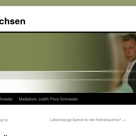
achsen
hneider
Mediatorin Judith Flora Schneider
ug zu
Lebenslange Sperre für die Fahrerlaubnis?
→