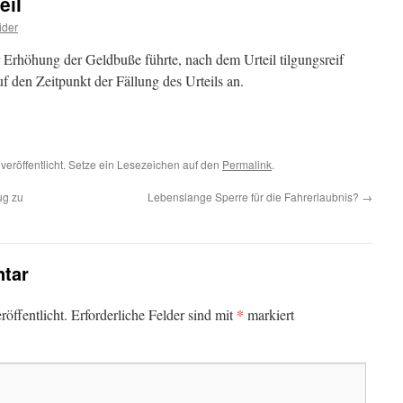
eil
ider
r Erhöhung der Geldbuße führte, nach dem Urteil tilgungsreif
uf den Zeitpunkt der Fällung des Urteils an.
veröffentlicht. Setze ein Lesezeichen auf den
Permalink
.
ug zu
Lebenslange Sperre für die Fahrerlaubnis?
→
tar
*
öffentlicht.
Erforderliche Felder sind mit
markiert