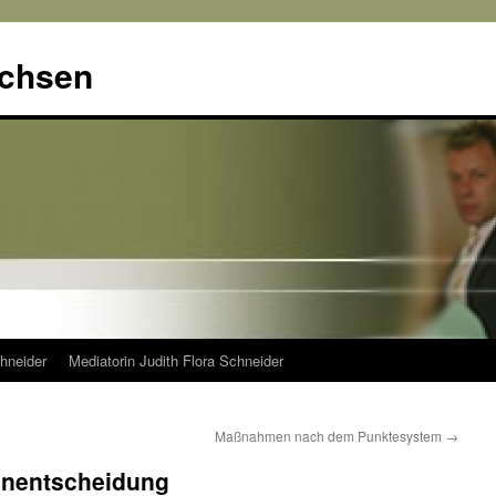
achsen
hneider
Mediatorin Judith Flora Schneider
Maßnahmen nach dem Punktesystem
→
enentscheidung