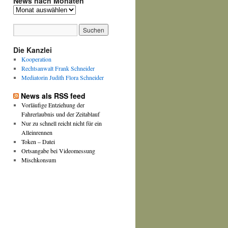
News nach Monaten
News
nach
Monaten
Die Kanzlei
Kooperation
Rechtsanwalt Frank Schneider
Mediatorin Judith Flora Schneider
News als RSS feed
Vorläufige Entziehung der
Fahrerlaubnis und der Zeitablauf
Nur zu schnell reicht nicht für ein
Alleinrennen
Token – Datei
Ortsangabe bei Videomessung
Mischkonsum