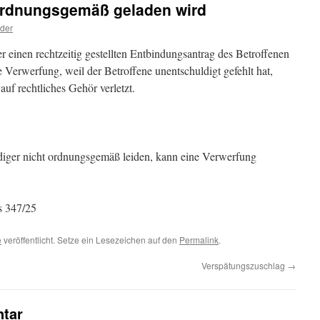
 ordnungsgemäß geladen wird
ider
er einen rechtzeitig gestellten Entbindungsantrag des Betroffenen
e Verwerfung, weil der Betroffene unentschuldigt gefehlt hat,
uf rechtliches Gehör verletzt.
diger nicht ordnungsgemäß leiden, kann eine Verwerfung
 347/25
e
veröffentlicht. Setze ein Lesezeichen auf den
Permalink
.
Verspätungszuschlag
→
tar