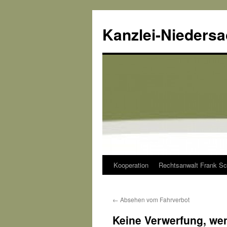
Kanzlei-Nieders
Kooperation
Rechtsanwalt Frank Sc
Zum
Inhalt
←
Absehen vom Fahrverbot
springen
Keine Verwerfung, wen