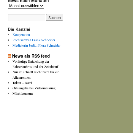
News nach Monaten
News
nach
Monaten
Die Kanzlei
Kooperation
Rechtsanwalt Frank Schneider
Mediatorin Judith Flora Schneider
News als RSS feed
Vorläufige Entziehung der
Fahrerlaubnis und der Zeitablauf
Nur zu schnell reicht nicht für ein
Alleinrennen
Token – Datei
Ortsangabe bei Videomessung
Mischkonsum