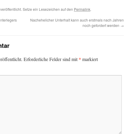
veröffentlicht. Setze ein Lesezeichen auf den
Permalink
.
interlegers
Nachehelicher Unterhalt kann auch erstmals nach Jahren
noch gefordert werden
→
tar
*
öffentlicht.
Erforderliche Felder sind mit
markiert