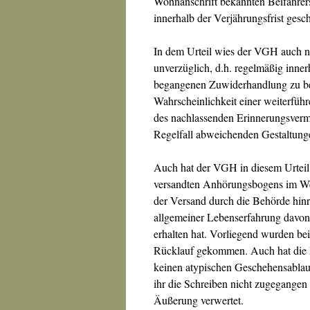
Wohnanschrift bekannten Beifahrers
innerhalb der Verjährungsfrist ges
In dem Urteil wies der VGH auch no
unverzüglich, d.h. regelmäßig inne
begangenen Zuwiderhandlung zu ben
Wahrscheinlichkeit einer weiterfüh
des nachlassenden Erinnerungsvermö
Regelfall abweichenden Gestaltunge
Auch hat der VGH in diesem Urteil 
versandten Anhörungsbogens im W
der Versand durch die Behörde hinre
allgemeiner Lebenserfahrung davo
erhalten hat. Vorliegend wurden beid
Rücklauf gekommen. Auch hat die Fa
keinen atypischen Geschehensablau
ihr die Schreiben nicht zugegangen 
Äußerung verwertet.