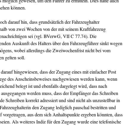
 möglich gewesen, um den Fahrer zu ermitteln. Dies hätte auch
chehen können.
ch darauf hin, dass grundsätzlich der Fahrzeughalter
rhalb von zwei Wochen von der mit seinem Kraftfahrzeug
achrichtigen sei (vgl. BVerwG, VII C 77.74). Die
renden Auskunft des Halters über den Fahrzeugführer sinkt wegen
gens, wobei allerdings die Zweiwochenfrist nicht bei vom
n gelten soll.
darauf hingewiesen, dass der Zugang eines mit einfacher Post
ege des Anscheinsbeweises nachgewiesen werden kann, wenn
ichend belegt ist und ebenfalls dargelegt wird, dass nach
n ausgegangen werden muss, dass der Empfänger das Schreiben
e Schreiben korrekt adressiert und sind nicht als unzustellbar in
hrzeughalterin den Zugang lediglich pauschal bestritten und
f vorgetragen, aus dem sich Anhaltspunkte ergeben könnten, dass
seien. Als weiteres Indiz für den Zugang wurde eine telefonische