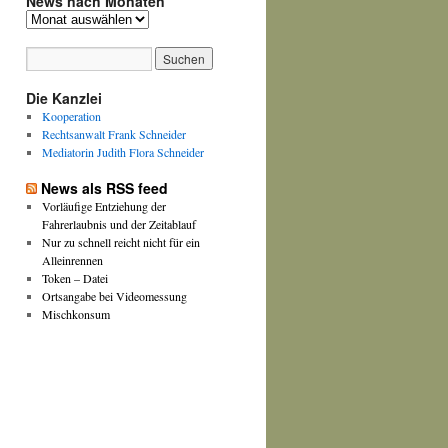
News nach Monaten
News
nach
Monaten
Die Kanzlei
Kooperation
Rechtsanwalt Frank Schneider
Mediatorin Judith Flora Schneider
News als RSS feed
Vorläufige Entziehung der
Fahrerlaubnis und der Zeitablauf
Nur zu schnell reicht nicht für ein
Alleinrennen
Token – Datei
Ortsangabe bei Videomessung
Mischkonsum