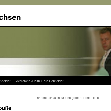
achsen
hneider
Mediatorin Judith Flora Schneider
Fahrtenbuch auch für eine größere Firmenflotte
→
dbuße