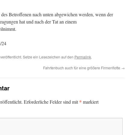
 des Betroffenen nach unten abgewichen werden, wenn der
tragungen hat und nach der Tat an einem
eilnimmt.
/24
veröffentlicht. Setze ein Lesezeichen auf den
Permalink
.
Fahrtenbuch auch für eine größere Firmenflotte
→
tar
*
öffentlicht.
Erforderliche Felder sind mit
markiert