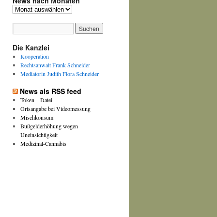
News nach Monaten
News
nach
Monaten
Die Kanzlei
Kooperation
Rechtsanwalt Frank Schneider
Mediatorin Judith Flora Schneider
News als RSS feed
Token – Datei
Ortsangabe bei Videomessung
Mischkonsum
Bußgelderhöhung wegen
Uneinsichtigkeit
Medizinal-Cannabis