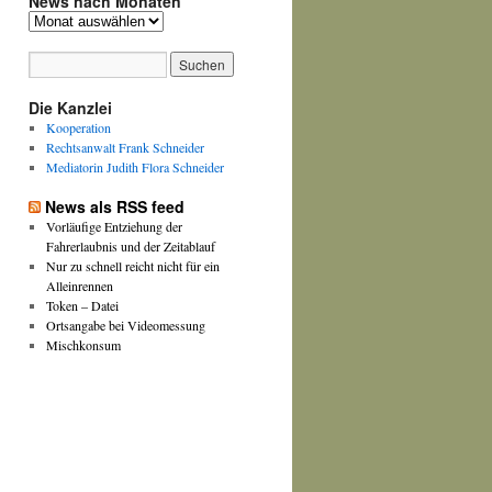
News nach Monaten
News
nach
Monaten
Die Kanzlei
Kooperation
Rechtsanwalt Frank Schneider
Mediatorin Judith Flora Schneider
News als RSS feed
Vorläufige Entziehung der
Fahrerlaubnis und der Zeitablauf
Nur zu schnell reicht nicht für ein
Alleinrennen
Token – Datei
Ortsangabe bei Videomessung
Mischkonsum