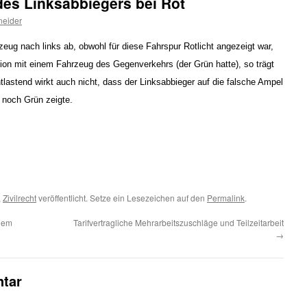
des Linksabbiegers bei Rot
neider
eug nach links ab, obwohl für diese Fahrspur Rotlicht angezeigt war,
sion mit einem Fahrzeug des Gegenverkehrs (der Grün hatte), so trägt
ntlastend wirkt auch nicht, dass der Linksabbieger auf die falsche Ampel
 noch Grün zeigte.
,
Zivilrecht
veröffentlicht. Setze ein Lesezeichen auf den
Permalink
.
inem
Tarifvertragliche Mehrarbeitszuschläge und Teilzeitarbeit
→
tar