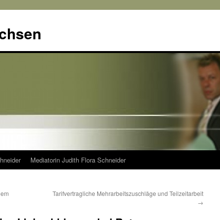
achsen
hneider
Mediatorin Judith Flora Schneider
inem
Tarifvertragliche Mehrarbeitszuschläge und Teilzeitarbeit
→