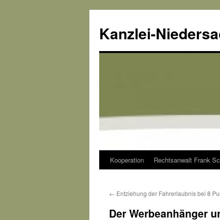
Kanzlei-Nieders
Kooperation
Rechtsanwalt Frank Sc
Zum
Inhalt
←
Entziehung der Fahrerlaubnis bei 8 P
springen
Der Werbeanhänger un