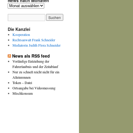
News nach Monaten
News
nach
Monaten
Die Kanzlei
Kooperation
Rechtsanwalt Frank Schneider
Mediatorin Judith Flora Schneider
News als RSS feed
Vorläufige Entziehung der
Fahrerlaubnis und der Zeitablauf
Nur zu schnell reicht nicht für ein
Alleinrennen
Token – Datei
Ortsangabe bei Videomessung
Mischkonsum