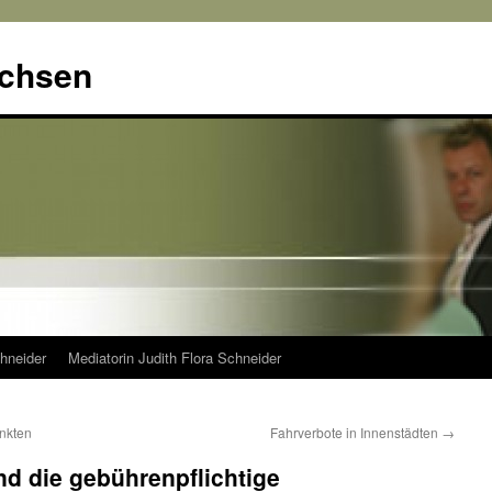
achsen
hneider
Mediatorin Judith Flora Schneider
unkten
Fahrverbote in Innenstädten
→
d die gebührenpflichtige