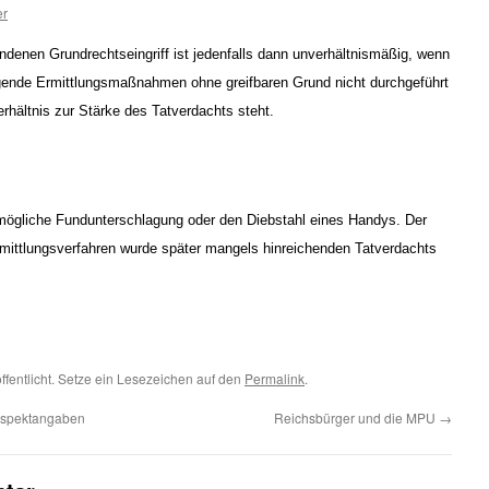
er
denen Grundrechtseingriff ist jedenfalls dann unverhältnismäßig, wenn
igende Ermittlungsmaßnahmen ohne greifbaren Grund nicht durchgeführt
hältnis zur Stärke des Tatverdachts steht.
 mögliche Fundunterschlagung oder den Diebstahl eines Handys. Der
rmittlungsverfahren wurde später mangels hinreichenden Tatverdachts
ffentlicht. Setze ein Lesezeichen auf den
Permalink
.
ospektangaben
Reichsbürger und die MPU
→