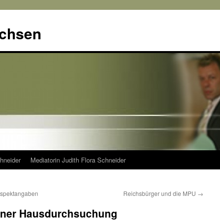
achsen
hneider
Mediatorin Judith Flora Schneider
ospektangaben
Reichsbürger und die MPU
→
einer Hausdurchsuchung