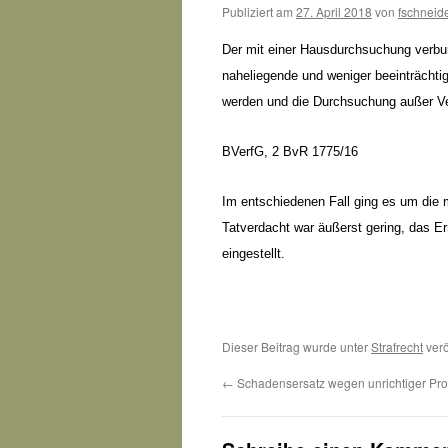
Publiziert am
27. April 2018
von
fschneid
Der mit einer Hausdurchsuchung verbun
naheliegende und weniger beeinträcht
werden und die Durchsuchung außer Ver
BVerfG, 2 BvR 1775/16
Im entschiedenen Fall ging es um die
Tatverdacht war äußerst gering, das E
eingestellt.
Dieser Beitrag wurde unter
Strafrecht
verö
←
Schadensersatz wegen unrichtiger Pr