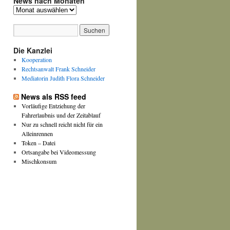
News nach Monaten
News
nach
Monaten
Die Kanzlei
Kooperation
Rechtsanwalt Frank Schneider
Mediatorin Judith Flora Schneider
News als RSS feed
Vorläufige Entziehung der
Fahrerlaubnis und der Zeitablauf
Nur zu schnell reicht nicht für ein
Alleinrennen
Token – Datei
Ortsangabe bei Videomessung
Mischkonsum