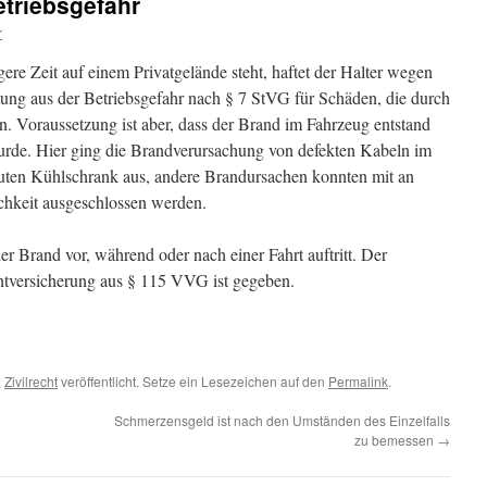
triebsgefahr
r
re Zeit auf einem Privatgelände steht, haftet der Halter wegen
ung aus der Betriebsgefahr nach § 7 StVG für Schäden, die durch
n. Voraussetzung ist aber, dass der Brand im Fahrzeug entstand
wurde. Hier ging die Brandverursachung von defekten Kabeln im
uten Kühlschrank aus, andere Brandursachen konnten mit an
chkeit ausgeschlossen werden.
er Brand vor, während oder nach einer Fahrt auftritt. Der
htversicherung aus § 115 VVG ist gegeben.
,
Zivilrecht
veröffentlicht. Setze ein Lesezeichen auf den
Permalink
.
Schmerzensgeld ist nach den Umständen des Einzelfalls
zu bemessen
→