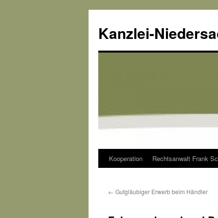
Kanzlei-Nieders
Kooperation
Rechtsanwalt Frank Sc
Zum
Inhalt
←
Gutgläubiger Erwerb beim Händler
springen