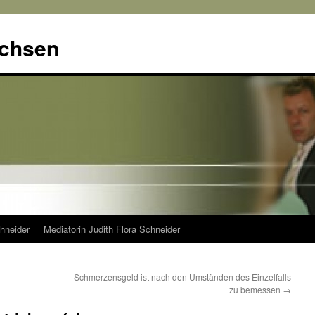
achsen
hneider
Mediatorin Judith Flora Schneider
Schmerzensgeld ist nach den Umständen des Einzelfalls
zu bemessen
→