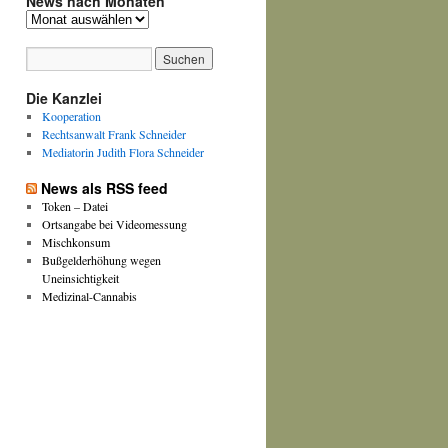
News nach Monaten
News
nach
Monaten
Die Kanzlei
Kooperation
Rechtsanwalt Frank Schneider
Mediatorin Judith Flora Schneider
News als RSS feed
Token – Datei
Ortsangabe bei Videomessung
Mischkonsum
Bußgelderhöhung wegen
Uneinsichtigkeit
Medizinal-Cannabis