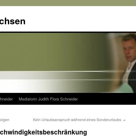
achsen
hneider
Mediatorin Judith Flora Schneider
Folgen
Kein Urlaubsanspruch während eines Sonderurlaubs
→
schwindigkeitsbeschränkung