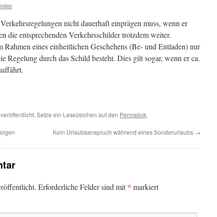
eider
 Verkehrsregelungen nicht dauerhaft einprägen muss, wenn er
lten die entsprechenden Verkehrsschilder trotzdem weiter.
 im Rahmen eines einheitlichen Geschehens (Be- und Entladen) nur
ie Regelung durch das Schild besteht. Dies gilt sogar, wenn er ca.
uffährt.
veröffentlicht. Setze ein Lesezeichen auf den
Permalink
.
Folgen
Kein Urlaubsanspruch während eines Sonderurlaubs
→
tar
*
öffentlicht.
Erforderliche Felder sind mit
markiert