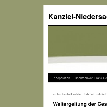
Kanzlei-Nieders
Kooperation
Rechtsanwalt Frank Sc
Zum
Inhalt
←
Trunkenheit auf dem Fahrrad und die 
springen
Weitergeltung der Ge