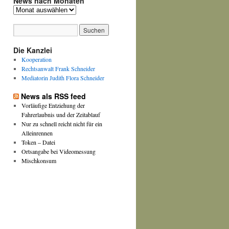
News nach Monaten
News
nach
Monaten
Die Kanzlei
Kooperation
Rechtsanwalt Frank Schneider
Mediatorin Judith Flora Schneider
News als RSS feed
Vorläufige Entziehung der
Fahrerlaubnis und der Zeitablauf
Nur zu schnell reicht nicht für ein
Alleinrennen
Token – Datei
Ortsangabe bei Videomessung
Mischkonsum