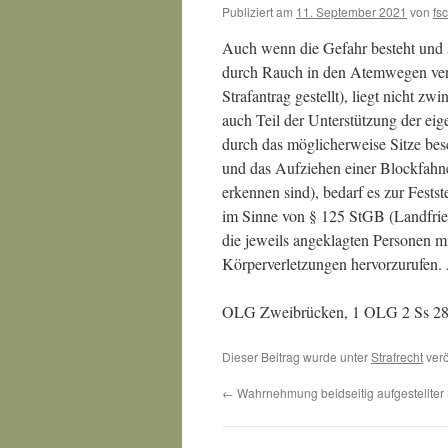
Publiziert am
11. September 2021
von
fs
Auch wenn die Gefahr besteht und s
durch Rauch in den Atemwegen verl
Strafantrag gestellt), liegt nicht
auch Teil der Unterstützung der ei
durch das möglicherweise Sitze be
und das Aufziehen einer Blockfahne
erkennen sind), bedarf es zur Fest
im Sinne von § 125 StGB (Landfri
die jeweils angeklagten Personen m
Körperverletzungen hervorzurufen. 
OLG Zweibrücken, 1 OLG 2 Ss 28
Dieser Beitrag wurde unter
Strafrecht
verö
←
Wahrnehmung beidseitig aufgestellter 