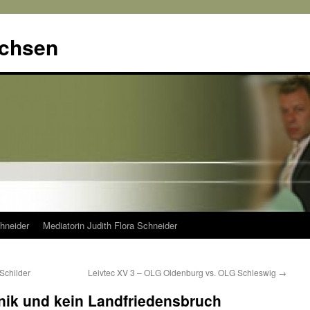
achsen
hneider
Mediatorin Judith Flora Schneider
Schilder
Leivtec XV 3 – OLG Oldenburg vs. OLG Schleswig
→
nik und kein Landfriedensbruch