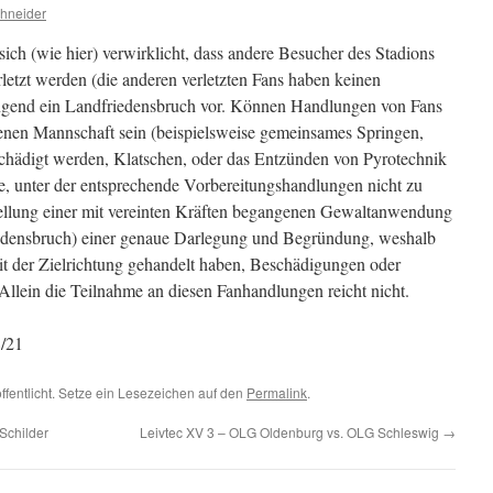
chneider
ich (wie hier) verwirklicht, dass andere Besucher des Stadions
etzt werden (die anderen verletzten Fans haben keinen
 zwingend ein Landfriedensbruch vor. Können Handlungen von Fans
genen Mannschaft sein (beispielsweise gemeinsames Springen,
schädigt werden, Klatschen, oder das Entzünden von Pyrotechnik
, unter der entsprechende Vorbereitungshandlungen nicht zu
stellung einer mit vereinten Kräften begangenen Gewaltanwendung
edensbruch) einer genaue Darlegung und Begründung, weshalb
it der Zielrichtung gehandelt haben, Beschädigungen oder
Allein die Teilnahme an diesen Fanhandlungen reicht nicht.
/21
ffentlicht. Setze ein Lesezeichen auf den
Permalink
.
Schilder
Leivtec XV 3 – OLG Oldenburg vs. OLG Schleswig
→