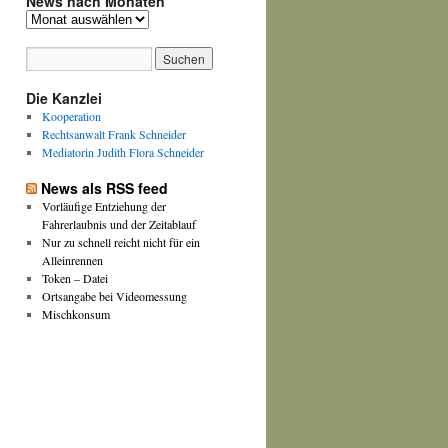
News nach Monaten
News
nach
Monaten
Die Kanzlei
Kooperation
Rechtsanwalt Frank Schneider
Mediatorin Judith Flora Schneider
News als RSS feed
Vorläufige Entziehung der
Fahrerlaubnis und der Zeitablauf
Nur zu schnell reicht nicht für ein
Alleinrennen
Token – Datei
Ortsangabe bei Videomessung
Mischkonsum