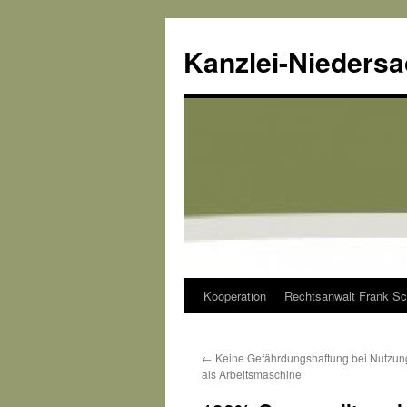
Kanzlei-Nieders
Kooperation
Rechtsanwalt Frank Sc
Zum
Inhalt
←
Keine Gefährdungshaftung bei Nutzung
springen
als Arbeitsmaschine