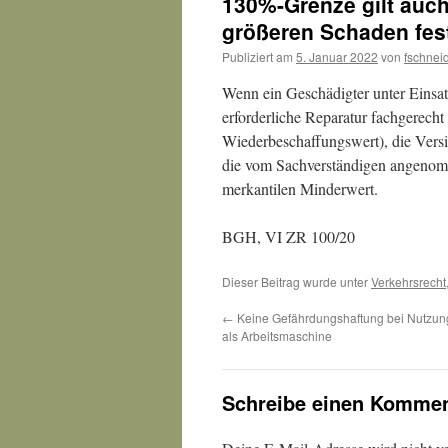
130%-Grenze gilt auc
größeren Schaden fest
Publiziert am
5. Januar 2022
von
fschnei
Wenn ein Geschädigter unter Einsat
erforderliche Reparatur fachgerech
Wiederbeschaffungswert), die Vers
die vom Sachverständigen angenom
merkantilen Minderwert.
BGH, VI ZR 100/20
Dieser Beitrag wurde unter
Verkehrsrecht
←
Keine Gefährdungshaftung bei Nutzung
als Arbeitsmaschine
Schreibe einen Kommen