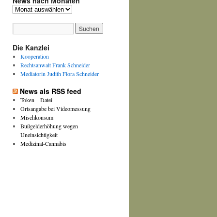
News nach Monaten
News
nach
Monaten
Die Kanzlei
Kooperation
Rechtsanwalt Frank Schneider
Mediatorin Judith Flora Schneider
News als RSS feed
Token – Datei
Ortsangabe bei Videomessung
Mischkonsum
Bußgelderhöhung wegen
Uneinsichtigkeit
Medizinal-Cannabis