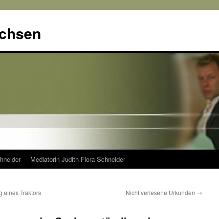
achsen
hneider
Mediatorin Judith Flora Schneider
 eines Traktors
Nicht verlesene Urkunden
→