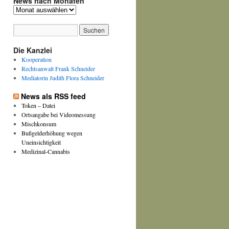
News nach Monaten
News
nach
Monaten
Die Kanzlei
Kooperation
Rechtsanwalt Frank Schneider
Mediatorin Judith Flora Schneider
News als RSS feed
Token – Datei
Ortsangabe bei Videomessung
Mischkonsum
Bußgelderhöhung wegen
Uneinsichtigkeit
Medizinal-Cannabis