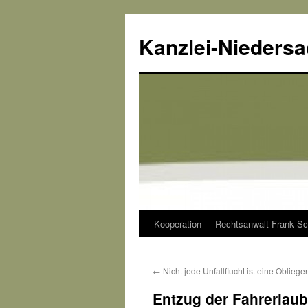
Kanzlei-Nieders
Kooperation
Rechtsanwalt Frank Sc
Zum
Inhalt
←
Nicht jede Unfallflucht ist eine Oblieg
springen
Entzug der Fahrerlau