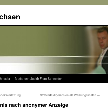
achsen
hneider
Mediatorin Judith Flora Schneider
enheitsverletzung
Strafverteidigerkosten als Werbungskosten
→
bnis nach anonymer Anzeige