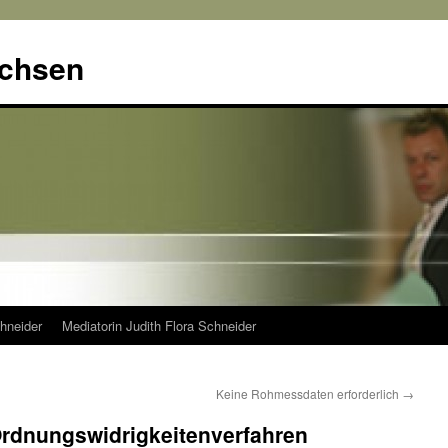
achsen
hneider
Mediatorin Judith Flora Schneider
Keine Rohmessdaten erforderlich
→
rdnungswidrigkeitenverfahren