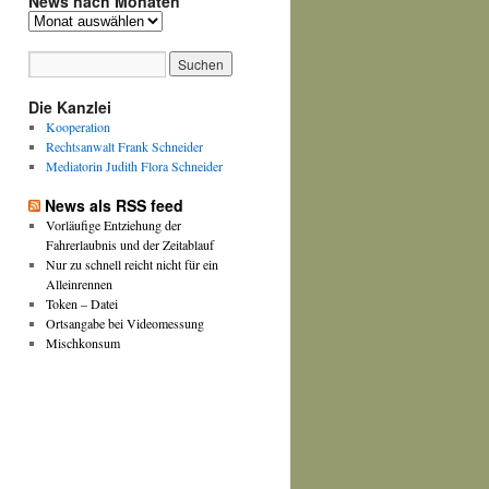
News nach Monaten
News
nach
Monaten
Die Kanzlei
Kooperation
Rechtsanwalt Frank Schneider
Mediatorin Judith Flora Schneider
News als RSS feed
Vorläufige Entziehung der
Fahrerlaubnis und der Zeitablauf
Nur zu schnell reicht nicht für ein
Alleinrennen
Token – Datei
Ortsangabe bei Videomessung
Mischkonsum