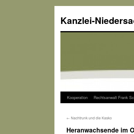
Kanzlei-Nieders
Kooperation
Rechtsanwalt Frank Sc
Zum
Inhalt
←
Nachtrunk und die Kasko
springen
Heranwachsende im O