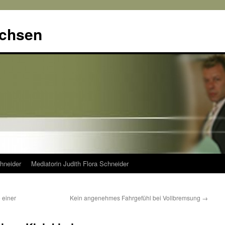
achsen
hneider
Mediatorin Judith Flora Schneider
 einer
Kein angenehmes Fahrgefühl bei Vollbremsung
→