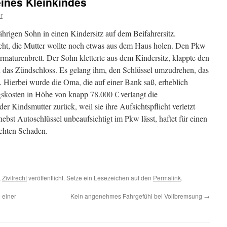
eines Kleinkindes
r
ährigen Sohn in einen Kindersitz auf dem Beifahrersitz.
icht, die Mutter wollte noch etwas aus dem Haus holen. Den Pkw
rmaturenbrett. Der Sohn kletterte aus dem Kindersitz, klappte den
in das Zündschloss. Es gelang ihm, den Schlüssel umzudrehen, das
. Hierbei wurde die Oma, die auf einer Bank saß, erheblich
gskosten in Höhe von knapp 78.000 € verlangt die
 Kindsmutter zurück, weil sie ihre Aufsichtspflicht verletzt
nebst Autoschlüssel unbeaufsichtigt im Pkw lässt, haftet für einen
achten Schaden.
,
Zivilrecht
veröffentlicht. Setze ein Lesezeichen auf den
Permalink
.
 einer
Kein angenehmes Fahrgefühl bei Vollbremsung
→