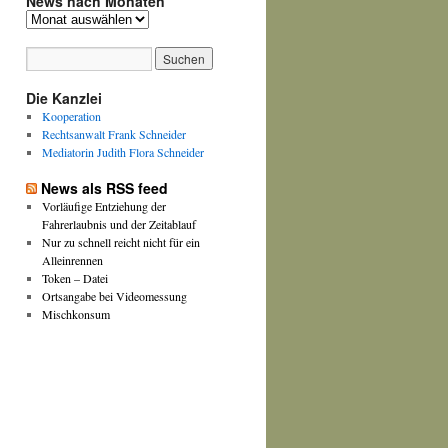
News nach Monaten
News
nach
Monaten
Die Kanzlei
Kooperation
Rechtsanwalt Frank Schneider
Mediatorin Judith Flora Schneider
News als RSS feed
Vorläufige Entziehung der
Fahrerlaubnis und der Zeitablauf
Nur zu schnell reicht nicht für ein
Alleinrennen
Token – Datei
Ortsangabe bei Videomessung
Mischkonsum