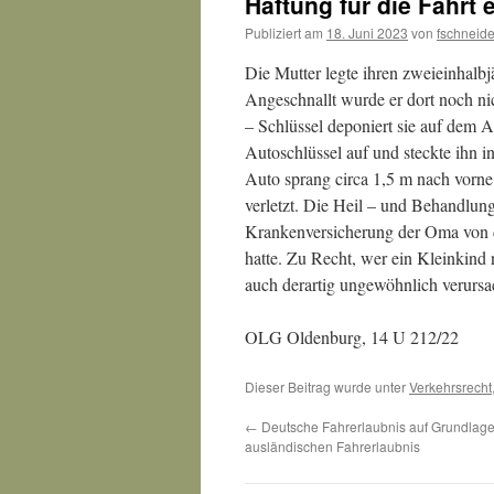
Haftung für die Fahrt 
Publiziert am
18. Juni 2023
von
fschneide
Die Mutter legte ihren zweieinhalbj
Angeschnallt wurde er dort noch n
– Schlüssel deponiert sie auf dem A
Autoschlüssel auf und steckte ihn 
Auto sprang circa 1,5 m nach vorne
verletzt. Die Heil – und Behandlun
Krankenversicherung der Oma von der
hatte. Zu Recht, wer ein Kleinkind 
auch derartig ungewöhnlich verurs
OLG Oldenburg, 14 U 212/22
Dieser Beitrag wurde unter
Verkehrsrecht
←
Deutsche Fahrerlaubnis auf Grundlage
ausländischen Fahrerlaubnis