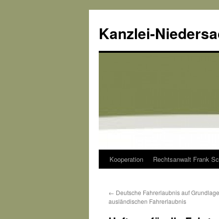
Kanzlei-Nieders
Kooperation
Rechtsanwalt Frank Sc
Zum
Inhalt
←
Deutsche Fahrerlaubnis auf Grundlage
springen
ausländischen Fahrerlaubnis