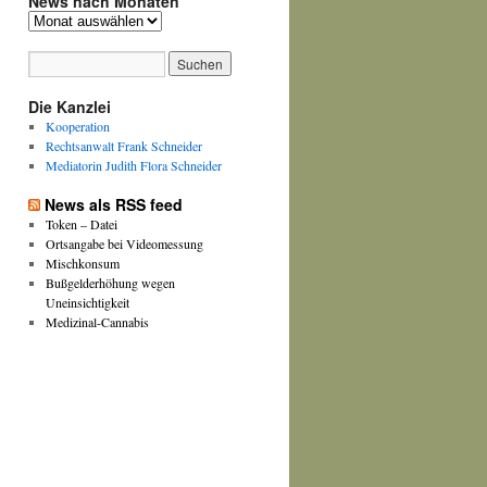
News nach Monaten
News
nach
Monaten
Die Kanzlei
Kooperation
Rechtsanwalt Frank Schneider
Mediatorin Judith Flora Schneider
News als RSS feed
Token – Datei
Ortsangabe bei Videomessung
Mischkonsum
Bußgelderhöhung wegen
Uneinsichtigkeit
Medizinal-Cannabis