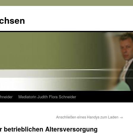
achsen
hneider
Mediatorin Judith Flora Schneider
Anschließen eines Handys zum Laden
→
r betrieblichen Altersversorgung