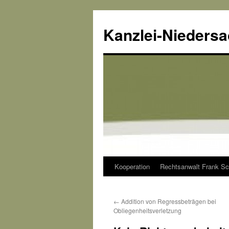
Kanzlei-Nieders
Kooperation
Rechtsanwalt Frank Sc
Zum
Inhalt
←
Addition von Regressbeträgen bei
springen
Obliegenheitsverletzung