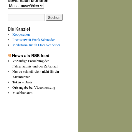
News nach Monaten
News
nach
Monaten
Die Kanzlei
Kooperation
Rechtsanwalt Frank Schneider
Mediatorin Judith Flora Schneider
News als RSS feed
Vorläufige Entziehung der
Fahrerlaubnis und der Zeitablauf
Nur zu schnell reicht nicht für ein
Alleinrennen
Token – Datei
Ortsangabe bei Videomessung
Mischkonsum