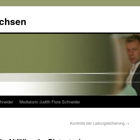
achsen
hneider
Mediatorin Judith Flora Schneider
Kontrolle der Ladungssicherung
→