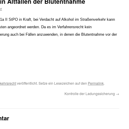
in Altfällen der Blutentnahme
er
1a II StPO in Kraft, bei Verdacht auf Alkohol im Straßenverkehr kann
isten angeordnet werden. Da es im Verfahrensrecht kein
derung auch bei Fällen anzuwenden, in denen die Blutentnahme vor der
kehrsrecht
veröffentlicht. Setze ein Lesezeichen auf den
Permalink
.
Kontrolle der Ladungssicherung
→
tar