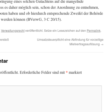
bringung eines solchen Gutachtens auf die mangelnde
uss es daher möglich sein, schon der Anordnung zu entnehmen,
oten haben und ob hierdurch entsprechende Zweifel der Behörde
igt werden können (BVerwG, 3 C 20/15).
,
Verwaltungsrecht
veröffentlicht. Setze ein Lesezeichen auf den
Permalink
.
verstoß
Umsatzsteuerpflicht eine Abfindung für vorzeitige
Mietvertragsauflösung
→
tar
*
öffentlicht.
Erforderliche Felder sind mit
markiert