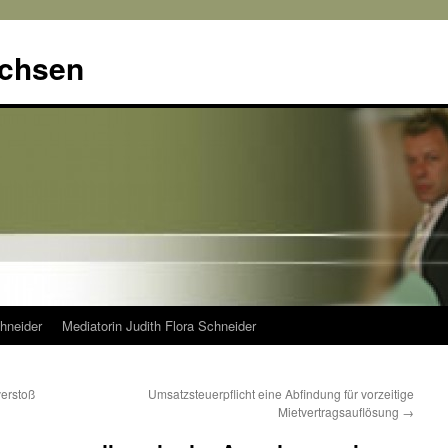
achsen
hneider
Mediatorin Judith Flora Schneider
verstoß
Umsatzsteuerpflicht eine Abfindung für vorzeitige
Mietvertragsauflösung
→