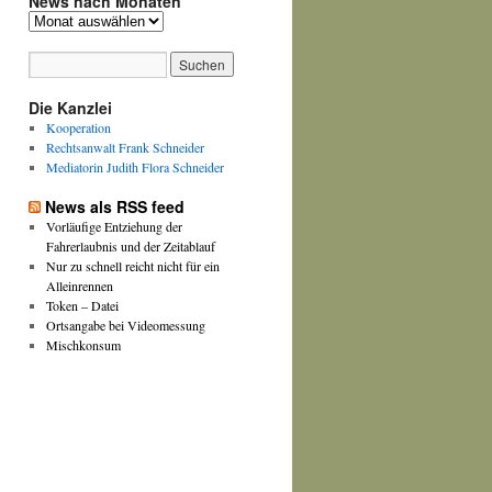
News nach Monaten
News
nach
Monaten
Die Kanzlei
Kooperation
Rechtsanwalt Frank Schneider
Mediatorin Judith Flora Schneider
News als RSS feed
Vorläufige Entziehung der
Fahrerlaubnis und der Zeitablauf
Nur zu schnell reicht nicht für ein
Alleinrennen
Token – Datei
Ortsangabe bei Videomessung
Mischkonsum