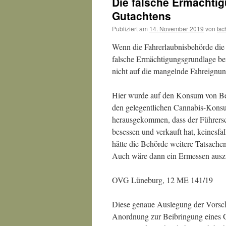
Die falsche Ermächti
Gutachtens
Publiziert am
14. November 2019
von
fsc
Wenn die Fahrerlaubnisbehörde die 
falsche Ermächtigungsgrundlage ben
nicht auf die mangelnde Fahreignun
Hier wurde auf den Konsum von Bet
den gelegentlichen Cannabis-Konsum 
herausgekommen, dass der Führersch
besessen und verkauft hat, keinesfa
hätte die Behörde weitere Tatsache
Auch wäre dann ein Ermessen auszu
OVG Lüneburg, 12 ME 141/19
Diese genaue Auslegung der Vorsch
Anordnung zur Beibringung eines G