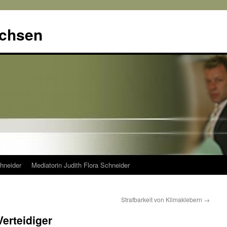
achsen
hneider
Mediatorin Judith Flora Schneider
Strafbarkeit von Klimaklebern
→
erteidiger