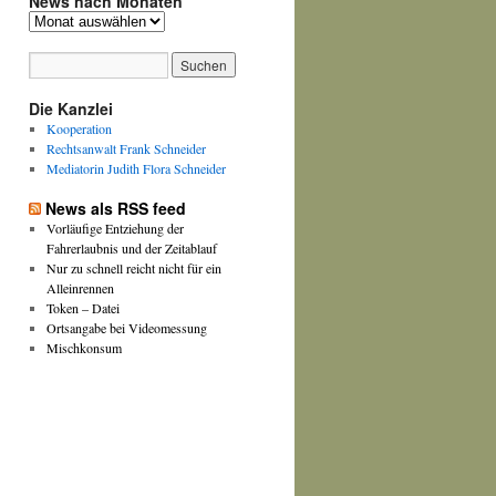
News nach Monaten
News
nach
Monaten
Die Kanzlei
Kooperation
Rechtsanwalt Frank Schneider
Mediatorin Judith Flora Schneider
News als RSS feed
Vorläufige Entziehung der
Fahrerlaubnis und der Zeitablauf
Nur zu schnell reicht nicht für ein
Alleinrennen
Token – Datei
Ortsangabe bei Videomessung
Mischkonsum