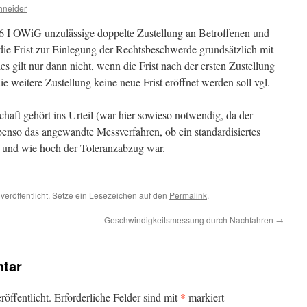
hneider
46 I OWiG unzulässige doppelte Zustellung an Betroffenen und
ie Frist zur Einlegung der Rechtsbeschwerde grundsätzlich mit
es gilt nur dann nicht, wenn die Frist nach der ersten Zustellung
ie weitere Zustellung keine neue Frist eröffnet werden soll vgl.
haft gehört ins Urteil (war hier sowieso notwendig, da der
benso das angewandte Messverfahren, ob ein standardisiertes
und wie hoch der Toleranzabzug war.
veröffentlicht. Setze ein Lesezeichen auf den
Permalink
.
Geschwindigkeitsmessung durch Nachfahren
→
tar
*
öffentlicht.
Erforderliche Felder sind mit
markiert