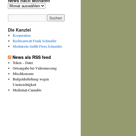
News nach Monaten
News
nach
Monaten
Die Kanzlei
Kooperation
Rechtsanwalt Frank Schneider
Mediatorin Judith Flora Schneider
News als RSS feed
Token – Datei
Ortsangabe bei Videomessung
Mischkonsum
Bußgelderhöhung wegen
Uneinsichtigkeit
Medizinal-Cannabis