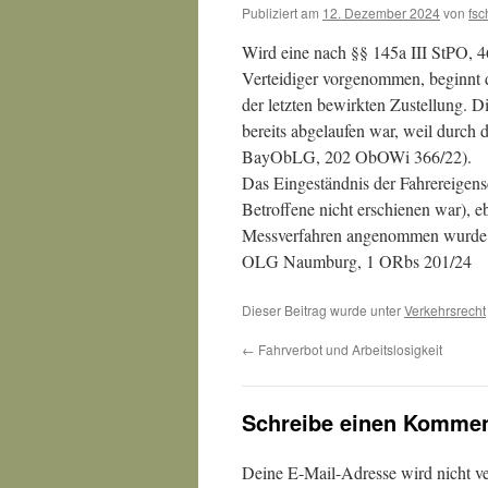
Publiziert am
12. Dezember 2024
von
fsc
Wird eine nach §§ 145a III StPO, 
Verteidiger vorgenommen, beginnt d
der letzten bewirkten Zustellung. Di
bereits abgelaufen war, weil durch d
BayObLG, 202 ObOWi 366/22).
Das Eingeständnis der Fahrereigensc
Betroffene nicht erschienen war), e
Messverfahren angenommen wurde 
OLG Naumburg, 1 ORbs 201/24
Dieser Beitrag wurde unter
Verkehrsrecht
←
Fahrverbot und Arbeitslosigkeit
Schreibe einen Kommen
Deine E-Mail-Adresse wird nicht ver