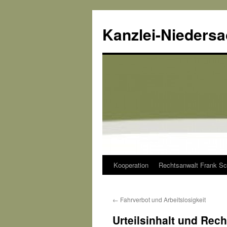
Kanzlei-Nieders
Kooperation
Rechtsanwalt Frank Sc
Zum
Inhalt
←
Fahrverbot und Arbeitslosigkeit
springen
Urteilsinhalt und Rec