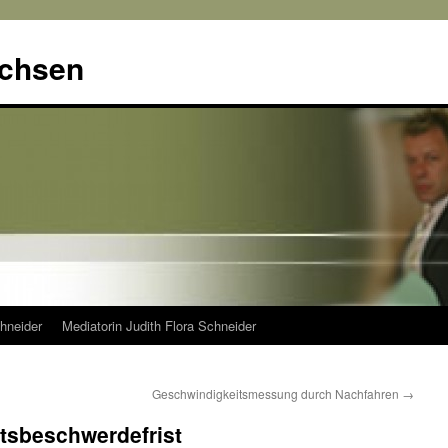
achsen
hneider
Mediatorin Judith Flora Schneider
Geschwindigkeitsmessung durch Nachfahren
→
htsbeschwerdefrist