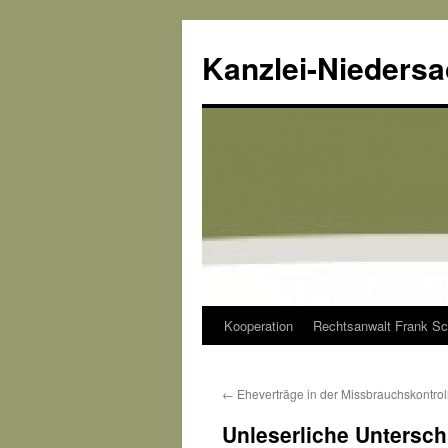
Kanzlei-Nieders
Kooperation
Rechtsanwalt Frank Sc
Zum
Inhalt
←
Eheverträge in der Missbrauchskontrol
springen
Unleserliche Unterschr