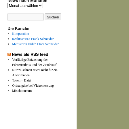
News nach Monaten
News
nach
Monaten
Die Kanzlei
Kooperation
Rechtsanwalt Frank Schneider
Mediatorin Judith Flora Schneider
News als RSS feed
Vorläufige Entziehung der
Fahrerlaubnis und der Zeitablauf
Nur zu schnell reicht nicht für ein
Alleinrennen
Token – Datei
Ortsangabe bei Videomessung
Mischkonsum