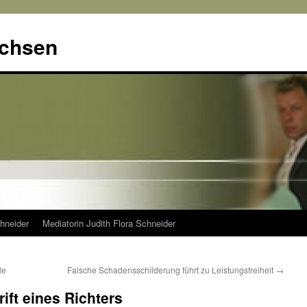
achsen
hneider
Mediatorin Judith Flora Schneider
le
Falsche Schadensschilderung führt zu Leistungsfreiheit
→
ift eines Richters