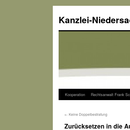
Kanzlei-Nieders
Kooperation
Rechtsanwalt Frank Sc
Zum
Inhalt
←
Keine Doppelbestrafung
springen
Zurücksetzen in die Au