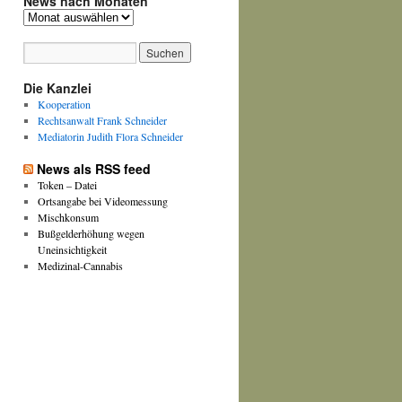
News nach Monaten
News
nach
Monaten
Die Kanzlei
Kooperation
Rechtsanwalt Frank Schneider
Mediatorin Judith Flora Schneider
News als RSS feed
Token – Datei
Ortsangabe bei Videomessung
Mischkonsum
Bußgelderhöhung wegen
Uneinsichtigkeit
Medizinal-Cannabis