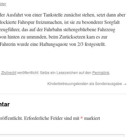
ider
er Ausfahrt von einer Tankstelle zunächst stehen, setzt dann aber
lockierte Fahrspur freizumachen, ist sie zu besonderer Sorgfalt
rzeugführer, das auf der Fahrbahn stehengebliebene Fahrzeug
on hinten zu umrunden, beim Zurücksetzen kam es zur
Fahrerin wurde eine Haftungsquote von 2/3 festgestellt.
,
Zivilrecht
veröffentlicht. Setze ein Lesezeichen auf den
Permalink
.
Kinderbetreuungskosten als Sonderausgabe
→
tar
*
öffentlicht.
Erforderliche Felder sind mit
markiert