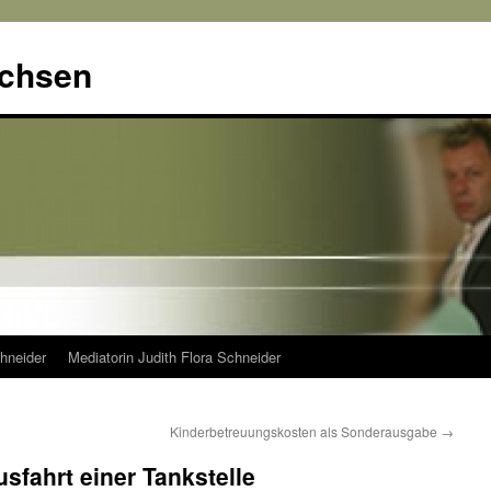
achsen
hneider
Mediatorin Judith Flora Schneider
Kinderbetreuungskosten als Sonderausgabe
→
sfahrt einer Tankstelle