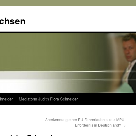
achsen
hneider
Mediatorin Judith Flora Schneider
Anerkennung einer EU-Fahrerlaubnis trotz MPU-
Erfordernis in Deutschland?
→