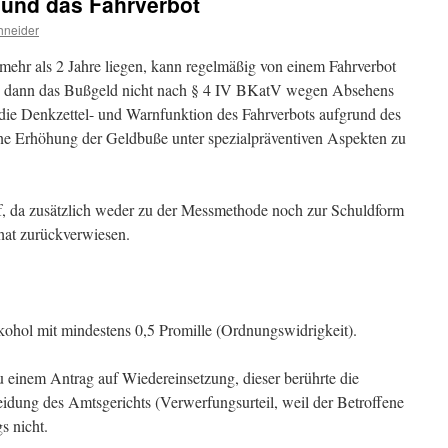
l und das Fahrverbot
hneider
ehr als 2 Jahre liegen, kann regelmäßig von einem Fahrverbot
n dann das Bußgeld nicht nach § 4 IV BKatV wegen Absehens
die Denkzettel- und Warnfunktion des Fahrverbots aufgrund des
 eine Erhöhung der Geldbuße unter spezialpräventiven Aspekten zu
 da zusätzlich weder zu der Messmethode noch zur Schuldform
hat zurückverwiesen.
lkohol mit mindestens 0,5 Promille (Ordnungswidrigkeit).
 einem Antrag auf Wiedereinsetzung, dieser berührte die
dung des Amtsgerichts (Verwerfungsurteil, weil der Betroffene
s nicht.