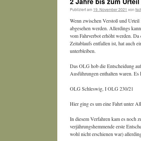
2 Jahre bis zum Urtei
Publiziert am
19. November 2021
von
fsc
Wenn zwischen Verstoß und Urteil m
abgesehen werden. Allerdings kan
vom Fahrverbot erhöht werden. Da 
Zeitablaufs entfallen ist, hat auch
unterbleiben.
Das OLG hob die Entscheidung auf,
Ausführungen enthalten waren. Es 
OLG Schleswig, I OLG 230/21
Hier ging es um eine Fahrt unter A
In diesem Verfahren kam es noch zu
verjährungshemmende erste Entschei
wohl nicht erschienen war) allerding