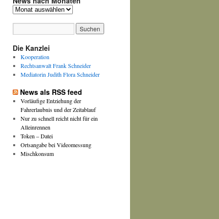
News nach Monaten
News
nach
Monaten
Die Kanzlei
Kooperation
Rechtsanwalt Frank Schneider
Mediatorin Judith Flora Schneider
News als RSS feed
Vorläufige Entziehung der
Fahrerlaubnis und der Zeitablauf
Nur zu schnell reicht nicht für ein
Alleinrennen
Token – Datei
Ortsangabe bei Videomessung
Mischkonsum