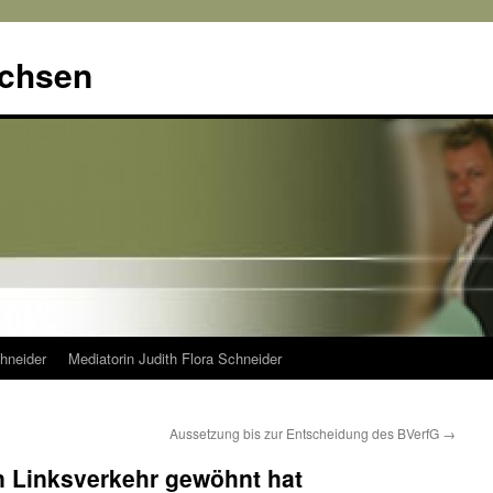
achsen
hneider
Mediatorin Judith Flora Schneider
Aussetzung bis zur Entscheidung des BVerfG
→
 Linksverkehr gewöhnt hat