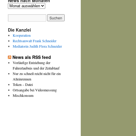
News nach Monaten
News
nach
Monaten
Die Kanzlei
Kooperation
Rechtsanwalt Frank Schneider
Mediatorin Judith Flora Schneider
News als RSS feed
Vorläufige Entziehung der
Fahrerlaubnis und der Zeitablauf
Nur zu schnell reicht nicht für ein
Alleinrennen
Token – Datei
Ortsangabe bei Videomessung
Mischkonsum