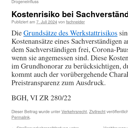
Drogeneinfluss
Kostenrisiko bei Sachverstän
Publiziert am
7. Juli 2024
von
fschneider
Die
Grundsätze des Werkstattrisikos
sin
Kostenansätze eines Sachverständigen a
dem Sachverständigen frei, Corona-Pau
wenn sie angemessen sind. Diese Kosten
im Grundhonorar zu berücksichtigen, d
kommt auch der vorübergehende Charak
Preistransparenz zum Ausdruck.
BGH, VI ZR 280/22
Dieser Beitrag wurde unter
Verkehrsrecht
,
Zivilrecht
veröffentlic
Permalink
.
←
Straßenverkehrsgefährdung unter
Verjährungsu