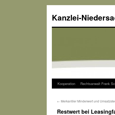
Kanzlei-Nieders
Kooperation
Rechtsanwalt Frank Sc
Zum
Inhalt
←
Merkantiler Minderwert und Umsatzste
springen
Restwert bei Leasing