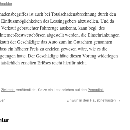
chneider
adensbegriffes ist auch bei Totalschadenabrechnung durch den
 Einflussmöglichkeiten des Leasinggebers abzustellen. Und da
 Verkauf gebrauchter Fahrzeuge auskennt, kann bzgl. des
Internet-Restwertebörsen abgestellt werden, die Einschränkungen
erkauft der Geschädigte das Auto zum im Gutachten genannten
ass ein höherer Preis zu erzielen gewesen wäre, wie es die
getragen hatte. Der Geschädigte hätte diesen Vortrag widerlegen
tsächlich erzielten Erlöses reicht hierfür nicht.
,
Zivilrecht
veröffentlicht. Setze ein Lesezeichen auf den
Permalink
.
uer
Einwurf in den Hausbriefkasten
→
tar