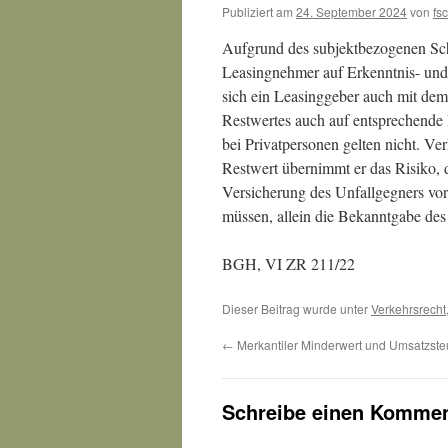
Publiziert am
24. September 2024
von
fs
Aufgrund des subjektbezogenen Sch
Leasingnehmer auf Erkenntnis- und
sich ein Leasinggeber auch mit dem
Restwertes auch auf entsprechende 
bei Privatpersonen gelten nicht. V
Restwert übernimmt er das Risiko, d
Versicherung des Unfallgegners vor
müssen, allein die Bekanntgabe des ta
BGH, VI ZR 211/22
Dieser Beitrag wurde unter
Verkehrsrecht
←
Merkantiler Minderwert und Umsatzste
Schreibe einen Kommen