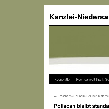
Kanzlei-Nieders
Kooperation
Rechtsanwalt Frank Sc
Zum
Inhalt
←
Erbschaftsteuer beim Berliner Testame
springen
Poliscan bleibt standa