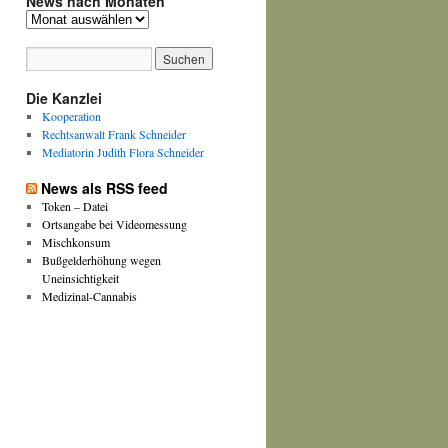
News nach Monaten
News
nach
Monaten
Die Kanzlei
Kooperation
Rechtsanwalt Frank Schneider
Mediatorin Judith Flora Schneider
News als RSS feed
Token – Datei
Ortsangabe bei Videomessung
Mischkonsum
Bußgelderhöhung wegen
Uneinsichtigkeit
Medizinal-Cannabis