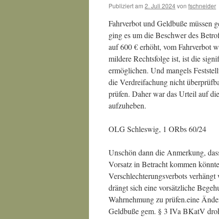
Publiziert am
2. Juli 2024
von
fschneider
Fahrverbot und Geldbuße müssen ge
ging es um die Beschwer des Betro
auf 600 € erhöht, vom Fahrverbot 
mildere Rechtsfolge ist, ist die si
ermöglichen. Und mangels Feststellu
die Verdreifachung nicht überprüfbar
prüfen. Daher war das Urteil auf d
aufzuheben.
OLG Schleswig, 1 ORbs 60/24
Unschön dann die Anmerkung, dass 
Vorsatz in Betracht kommen könnte
Verschlechterungsverbots verhängt
drängt sich eine vorsätzliche Bege
Wahrnehmung zu prüfen.eine Änderu
Geldbuße gem. § 3 IVa BKatV droh