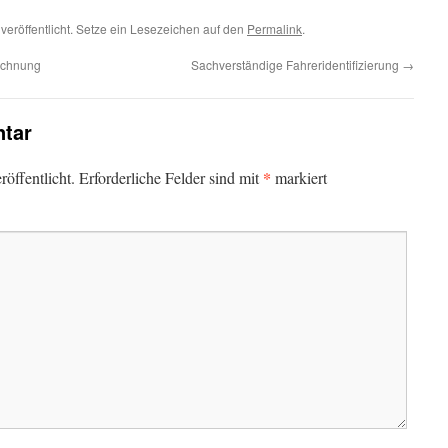
veröffentlicht. Setze ein Lesezeichen auf den
Permalink
.
rechnung
Sachverständige Fahreridentifizierung
→
tar
*
öffentlicht.
Erforderliche Felder sind mit
markiert