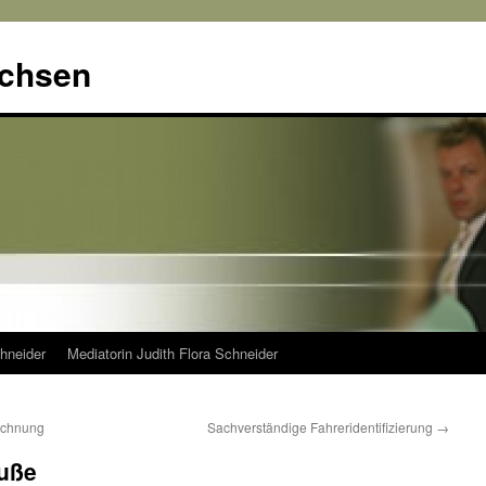
achsen
hneider
Mediatorin Judith Flora Schneider
rechnung
Sachverständige Fahreridentifizierung
→
buße