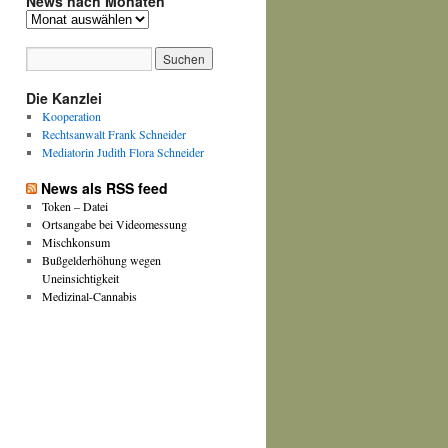
News nach Monaten
News
nach
Monaten
Die Kanzlei
Kooperation
Rechtsanwalt Frank Schneider
Mediatorin Judith Flora Schneider
News als RSS feed
Token – Datei
Ortsangabe bei Videomessung
Mischkonsum
Bußgelderhöhung wegen
Uneinsichtigkeit
Medizinal-Cannabis