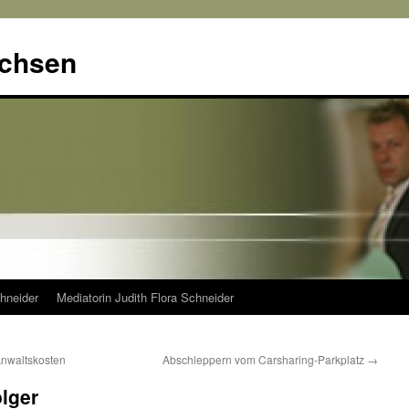
achsen
hneider
Mediatorin Judith Flora Schneider
Anwaltskosten
Abschleppern vom Carsharing-Parkplatz
→
lger