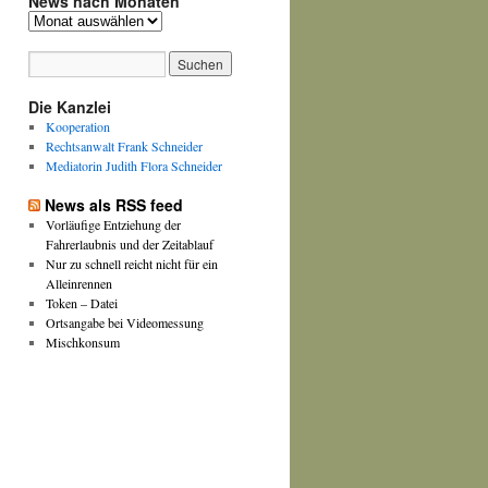
News nach Monaten
News
nach
Monaten
Die Kanzlei
Kooperation
Rechtsanwalt Frank Schneider
Mediatorin Judith Flora Schneider
News als RSS feed
Vorläufige Entziehung der
Fahrerlaubnis und der Zeitablauf
Nur zu schnell reicht nicht für ein
Alleinrennen
Token – Datei
Ortsangabe bei Videomessung
Mischkonsum