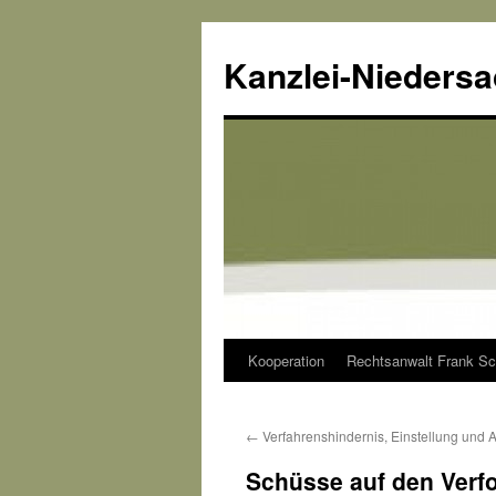
Kanzlei-Nieders
Kooperation
Rechtsanwalt Frank Sc
Zum
Inhalt
←
Verfahrenshindernis, Einstellung und 
springen
Schüsse auf den Verfo