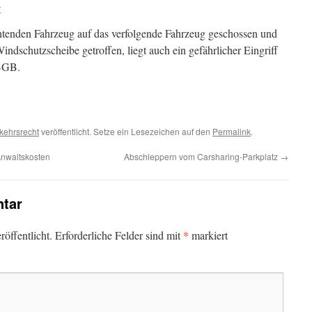
r
htenden Fahrzeug auf das verfolgende Fahrzeug geschossen und
ndschutzscheibe getroffen, liegt auch ein gefährlicher Eingriff
 BGB.
kehrsrecht
veröffentlicht. Setze ein Lesezeichen auf den
Permalink
.
Anwaltskosten
Abschleppern vom Carsharing-Parkplatz
→
tar
*
öffentlicht.
Erforderliche Felder sind mit
markiert