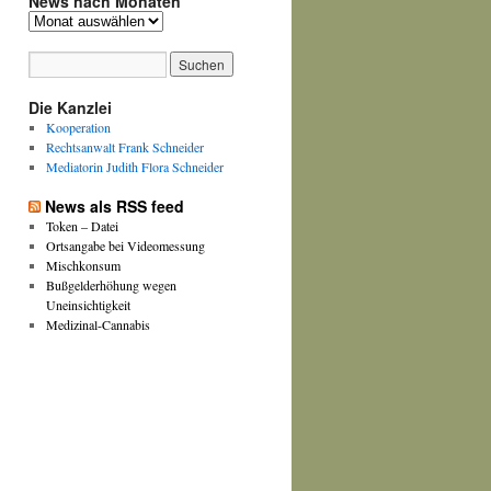
News nach Monaten
News
nach
Monaten
Die Kanzlei
Kooperation
Rechtsanwalt Frank Schneider
Mediatorin Judith Flora Schneider
News als RSS feed
Token – Datei
Ortsangabe bei Videomessung
Mischkonsum
Bußgelderhöhung wegen
Uneinsichtigkeit
Medizinal-Cannabis