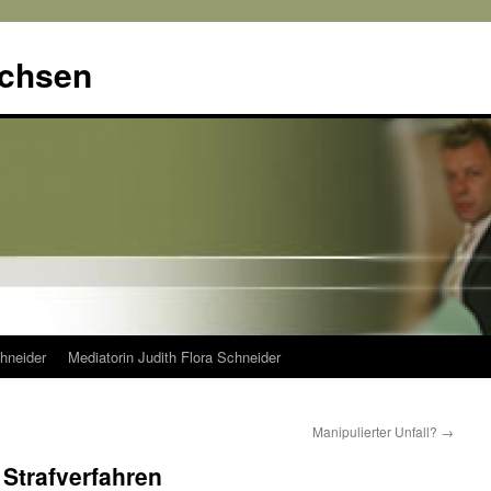
achsen
hneider
Mediatorin Judith Flora Schneider
Manipulierter Unfall?
→
Strafverfahren