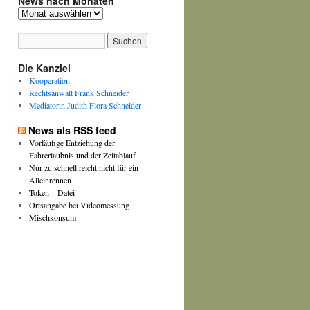
News nach Monaten
News
nach
Monaten
Die Kanzlei
Kooperation
Rechtsanwalt Frank Schneider
Mediatorin Judith Flora Schneider
News als RSS feed
Vorläufige Entziehung der
Fahrerlaubnis und der Zeitablauf
Nur zu schnell reicht nicht für ein
Alleinrennen
Token – Datei
Ortsangabe bei Videomessung
Mischkonsum