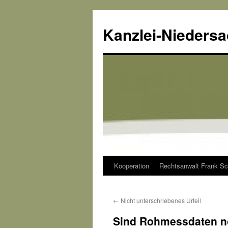
Kanzlei-Nieders
Kooperation
Rechtsanwalt Frank Sc
Zum
Inhalt
←
Nicht unterschriebenes Urteil
springen
Sind Rohmessdaten n