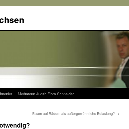
achsen
hneider
Mediatorin Judith Flora Schneider
Essen auf Rädern als außergewöhnliche Belastung?
→
otwendig?